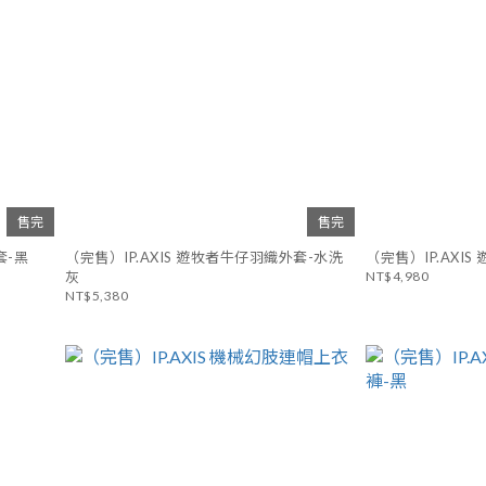
售完
售完
織外套-黑
（完售）IP.AXIS 遊牧者牛仔羽織外套-水洗
（
灰
NT$4,980
NT$5,380