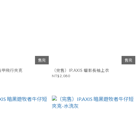
售完
售完
S 裝甲飛行夾克
（完售）IP.AXIS 蠟影長袖上衣
NT$2,080