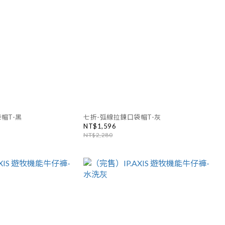
帽T-黑
七折-弧線拉鍊口袋帽T-灰
NT$1,596
NT$2,280