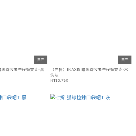
售完
售完
S 暗黑遊牧者牛仔短夾克-黑
（完售）IP.AXIS 暗黑遊牧者牛仔短夾克-水
洗灰
NT$5,780