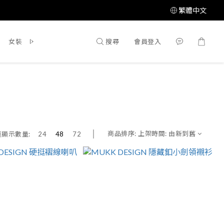
繁體中文
搜尋
會員登入
女裝
鞋 / 靴
飾品配件
所有商品
商品排序:
上架時間: 由新到舊
頁顯示數量:
24
48
72