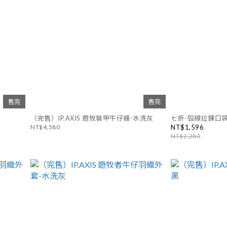
售完
售完
（完售）IP.AXIS 遊牧裝甲牛仔褲-水洗灰
七折-弧線拉鍊口袋
NT$4,580
NT$1,596
NT$2,280