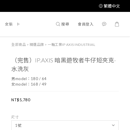
繁體中文
搜尋
會員登入
女裝
鞋 / 靴
飾品配件
所有商品
全部商品
>
精選品牌
>
一軸工業IP AXIS INDUSTRIAL
（完售）IP.AXIS 暗黑遊牧者牛仔短夾克-
水洗灰
男model：180 / 64
女model：168 / 49
NT$5,780
尺寸