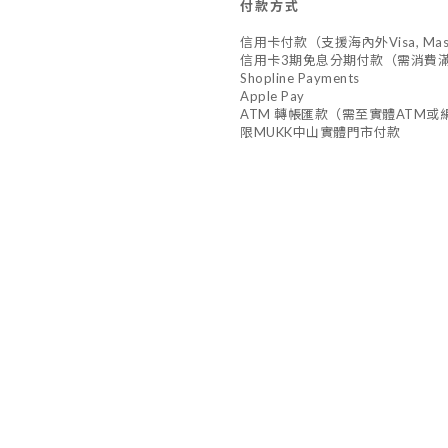
付款方式
信用卡付款（支援海內外Visa, Master,
信用卡3期免息分期付款（需消費滿
Shopline Payments
Apple Pay
ATM 轉帳匯款（需至實體ATM或網
限MUKK中山實體門市付款