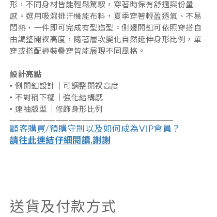
形，不同身材皆能輕鬆駕馭，穿著時保有舒適與份量
感。選用吸濕排汗機能布料，夏季穿著輕盈透氣、不易
悶熱，一件即可完成有型造型。側邊開釦可依照穿搭自
由調整開衩高度，隨著層次變化自然延伸身形比例，單
穿或搭配褲裝疊穿皆能展現不同風格。
設計亮點
•
側開釦設計｜可調整開衩高度
•
不對稱下襬｜強化結構感
•
連袖版型｜修飾身形比例
――――――――――――――――――
―
―――
―
――
顧客購買/預購守則以及如何成為VIP會員？
請往此連結仔細閱讀,謝謝
送貨及付款方式