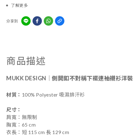
了解更多
分享到
商品描述
MUKK DESIGN｜
側開釦不對稱下襬連袖襯衫洋裝
材質：
100%
Polyester 吸濕排汗衫
尺寸
：
肩寬：無限制
胸寬：65 cm
衣長：短 115 cm
長 129 cm