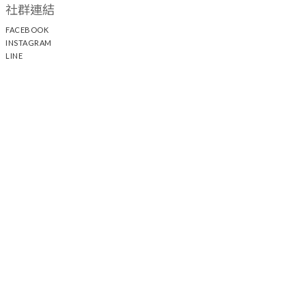
社群連結
FACEBOOK
INSTAGRAM
LINE
顧客服務
聯絡我們
退換貨政策
隱私權政策
運送政策
聯絡我們
時間 / 13:00 - 21:30 電話 / +886 2 25117005
44
21-1
中山門市 / 台北市中山區中山北路二段
巷
號
新光三越 A11 /
台北市信義區松壽路11號 2F
統一 DREAM PLAZA / 台北市信義區松高路11號 2F