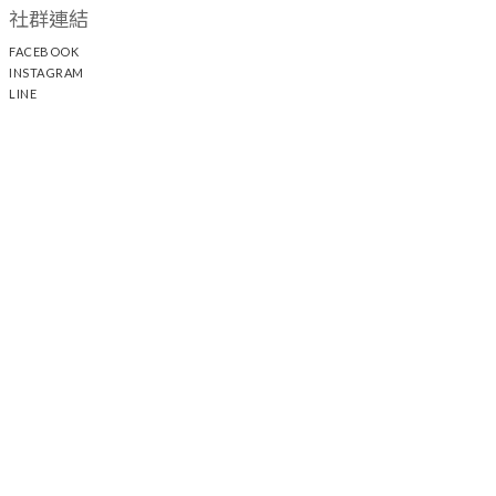
社群連結
FACEBOOK
INSTAGRAM
LINE
顧客服務
聯絡我們
退換貨政策
隱私權政策
運送政策
聯絡我們
時間 / 13:00 - 21:30 電話 / +886 2 25117005
44
21-1
中山門市 / 台北市中山區中山北路二段
巷
號
新光三越 A11 /
台北市信義區松壽路11號 2F
統一 DREAM PLAZA / 台北市信義區松高路11號 2F