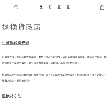
退換貨政策
付款與預購守則
訂單成立後，如以匯款方式結帳，需於三日內付款完成，否則系統將取消訂單，商品不作保留。
如
有逾期未付棄單之情形，為保障消費者權益，本店將不再受理您的訂單。
預購商品需付款完成後向國外廠商代購訂製，約3至20個工作天到貨。付款完成後，恕不受理任何
理由之取消、更換或退貨。
退換貨守則