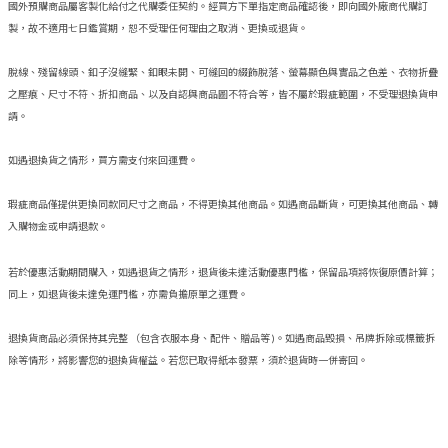
國外預購商品屬客製化給付之代購委任契約。經買方下單指定商品確認後，即向國外廠商代購訂
製，故不適用七日鑑賞期，恕不受理任何理由之取消、更換或退貨。
脫線、殘留線頭、釦子沒縫緊、釦眼未開、可縫回的綴飾脫落、螢幕顯色與實品之色差、衣物折疊
之壓痕、尺寸不符、折扣商品、以及自認與商品圖不符合等，皆不屬於瑕疵範圍，不受理退換貨申
請。
如遇退換貨之情形，買方需支付來回運費。
瑕疵商品僅提供更換同款同尺寸之商品，不得更換其他商品。如遇商品斷貨，可更換其他商品、轉
入購物金或申請退款。
若於優惠活動期間購入，如遇退貨之情形，退貨後未達活動優惠門檻，保留品項將恢復原價計算；
同上，如退貨後未達免運門檻，亦需負擔原單之運費。
退換貨商品必須保持其完整 （包含衣服本身、配件、贈品等 )。如遇商品毀損、吊牌拆除或標籤拆
除等情形，將影響您的退換貨權益。若您已取得紙本發票，須於退貨時一併寄回。