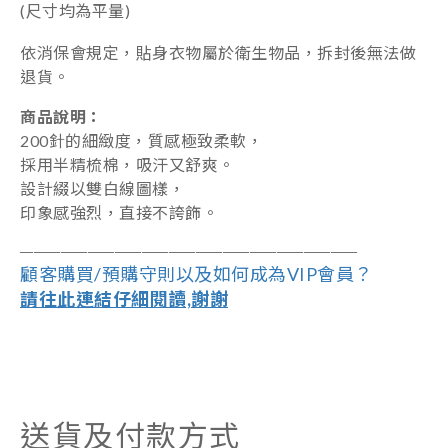
(尺寸均為平量)
依消保會規定，貼身衣物屬於衛生物品，拆封後無法做
退貨。
商品說明：
200針的細緻度，
質感極致柔軟，
採用半精梳棉，吸汗又舒爽。
設計綴以雙白線圖樣，
印象感強烈，直接不誇飾。
――――――――――――――――――
―
―――
―
――
顧客購買/預購守則以及如何成為VIP會員？
請往此連結仔細閱讀,謝謝
送貨及付款方式