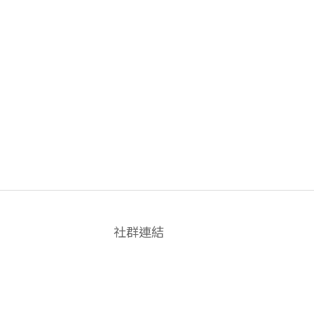
社群連結
FACEBOOK
INSTAGRAM
LINE