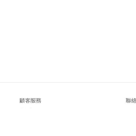
顧客服務
聯
聯絡我們
時間 / 
退換貨政策
中山門
隱私權政策
新光三越
運送政策
統一 D