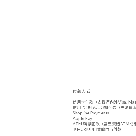
付款方式
信用卡付款（支援海內外Visa, Master,
信用卡3期免息分期付款（需消費滿
Shopline Payments
Apple Pay
ATM 轉帳匯款（需至實體ATM或網
限MUKK中山實體門市付款