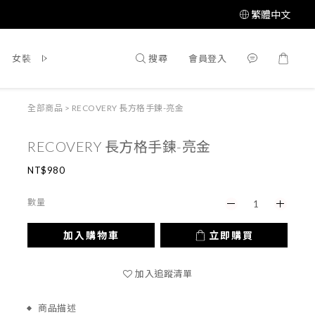
繁體中文
搜尋
會員登入
女裝
鞋 / 靴
飾品配件
所有商品
全部商品
>
RECOVERY 長方格手鍊-亮金
RECOVERY 長方格手鍊-亮金
NT$980
數量
加入購物車
立即購買
加入追蹤清單
商品描述