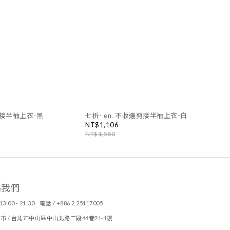
剪接半袖上衣-黑
七折- en. 不收邊剪接半袖上衣-白
NT$1,106
NT$1,580
絡我們
13:00 - 21:30 電話 / +886 2 25117005
44
21-1
市 / 台北市中山區中山北路二段
巷
號