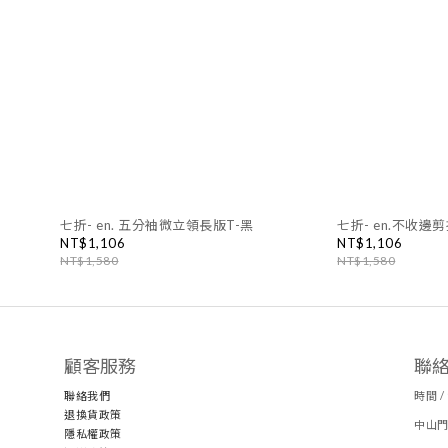
七折- en. 五分袖微立領長版T-黑
七折- en.不收邊
NT$1,106
NT$1,106
NT$1,580
NT$1,580
顧客服務
聯
聯絡我們
時間 / 
退換貨政策
中山門
隱私權政策