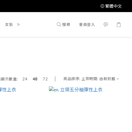
繁體中文
搜尋
會員登入
女裝
鞋 / 靴
飾品配件
所有商品
商品排序:
上架時間: 由新到舊
頁顯示數量:
24
48
72