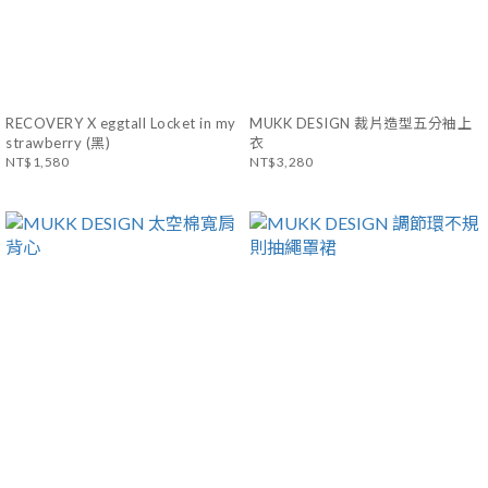
RECOVERY X eggtall Locket in my
MUKK DESIGN 裁片造型五分袖上
strawberry (黑)
衣
NT$1,580
NT$3,280