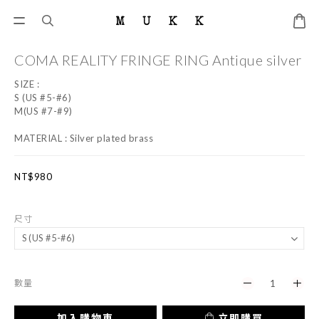
COMA REALITY FRINGE RING Antique silver
SIZE : 
S (US #5-#6)
M(US #7-#9)
MATERIAL : Silver plated brass
NT$980
尺寸
數量
加入購物車
立即購買