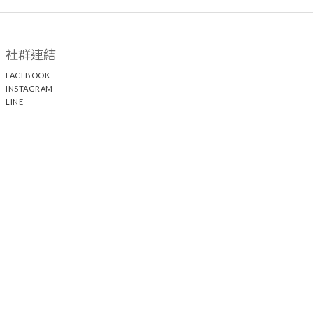
社群連結
FACEBOOK
INSTAGRAM
LINE
顧客服務
聯絡我們
退換貨政策
隱私權政策
運送政策
聯絡我們
時間 / 13:00 - 21:30 電話 / +886 2 25117005
44
21-1
中山門市 / 台北市中山區中山北路二段
巷
號