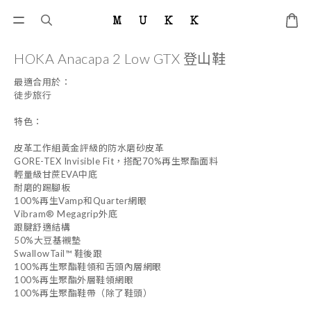
HOKA Anacapa 2 Low GTX 登山鞋
最適合用於：
徒步旅行
特色：
皮革工作組黃金評級的防水磨砂皮革
GORE-TEX Invisible Fit，搭配70%再生聚酯面料
輕量級甘蔗EVA中底
耐磨的踢腳板
100%再生Vamp和Quarter網眼
Vibram® Megagrip外底
跟腱舒適結構
50%大豆基襯墊
SwallowTail™ 鞋後跟
100%再生聚酯鞋領和舌頭內層網眼
100%再生聚酯外層鞋領網眼
100%再生聚酯鞋帶（除了鞋頭）