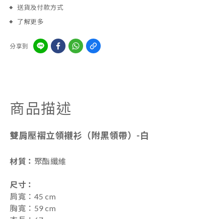
送貨及付款方式
了解更多
分享到
商品描述
雙肩壓褶立領襯衫（附黑領帶）-白
材質：
聚酯纖維
尺寸
：
肩寬：45 cm
胸寬：59 cm