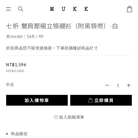
七折-雙肩壓褶立領襯衫（附黑領帶）-白
女model：168 / 49
折扣商品恕不接受退換貨，下單前請確認商品尺寸
NT$1,596
NT$2,280
數量
加入購物車
立即購買
加入追蹤清單
商品描述