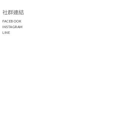
社群連結
FACEBOOK
INSTAGRAM
LINE
顧客服務
聯絡我們
退換貨政策
隱私權政策
運送政策
聯絡我們
時間 / 13:00 - 21:30 電話 / +886 2 25117005
44
21-1
中山門市 / 台北市中山區中山北路二段
巷
號
新光三越 A11 /
台北市信義區松壽路11號 2F