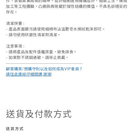
件，貫徹真實再現的精神。設計細節運用機構設計、組裝工法、機械
加工等工程邏輯，凸顯與再現藏於理性結構的價值，不具名卻穩妥的
存在。
清潔保養 :
- 產品表面髒污請使用細棉布沾溫肥皂水擦拭乾淨即可。
- 請勿使用研磨性清潔劑清潔。
注意事項 :
- 請將產品及配件遠離孩童，避免誤食。
- 如果對不銹鋼過敏，請停止佩戴。
――――――――――――――――――
―
顧客購買/預購守則以及如何成為VIP會員？
請往此連結仔細閱讀,謝謝
送貨及付款方式
送貨方式