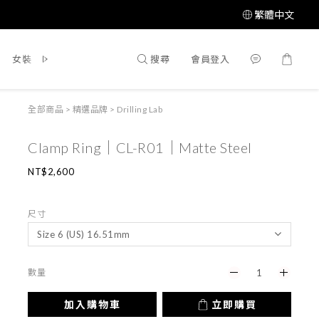
繁體中文
搜尋
會員登入
女裝
鞋 / 靴
飾品配件
所有商品
全部商品
>
精選品牌
>
Drilling Lab
Clamp Ring｜CL-R01｜Matte Steel
NT$2,600
尺寸
數量
加入購物車
立即購買