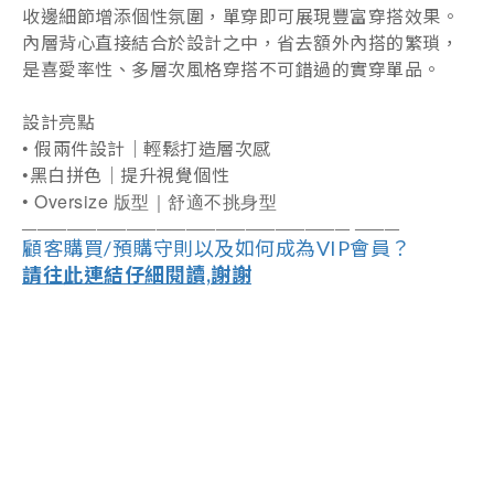
收邊細節增添個性氛圍，單穿即可展現豐富穿搭效果。
內層背心直接結合於設計之中，省去額外內搭的繁瑣，
是喜愛率性、多層次風格穿搭不可錯過的實穿單品。
設計亮點
•
假兩件設計｜輕鬆打造層次感
•
黑白拼色｜提升視覺個性
• Oversize
版型｜舒適不挑身型
――――――――――――――――――
―
―――
―
――
顧客購買/預購守則以及如何成為VIP會員？
請往此連結仔細閱讀,謝謝