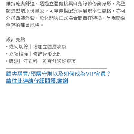
維持乾爽舒適。透過立體剪接與俐落線條修飾身形，為整
體造型增添份量感。可單穿搭配寬褲展現率性風格，亦可
外搭西裝外套，於休閒與正式場合間自在轉換，呈現簡潔
俐落的都會風格。
設計亮點
•
幾何切線｜增加立體層次感
•
立領輪廓｜修飾身形比例
•
吸濕排汗布料｜乾爽舒適好穿著
――――――――――――――――――
―
―――
―
――
顧客購買/預購守則以及如何成為VIP會員？
請往此連結仔細閱讀,謝謝