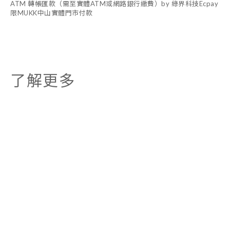
ATM 轉帳匯款（需至實體ATM或網路銀行繳費）by 綠界科技Ecpay
限MUKK中山實體門市付款
了解更多