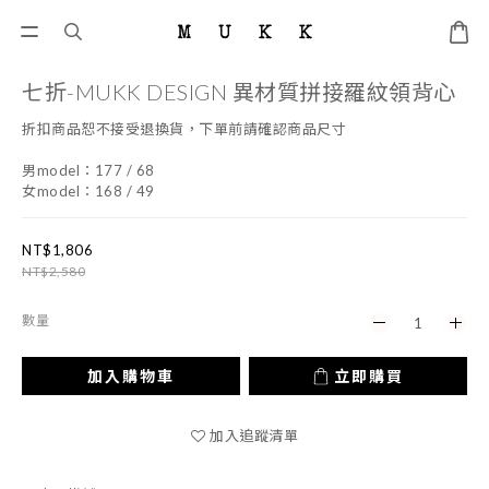
七折-MUKK DESIGN 異材質拼接羅紋領背心
折扣商品恕不接受退換貨，下單前請確認商品尺寸
男model：177 / 68
女model：168 / 49
NT$1,806
NT$2,580
數量
加入購物車
立即購買
加入追蹤清單