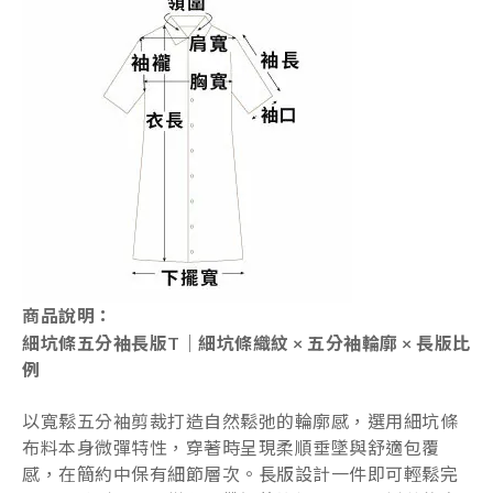
商品說明：
細坑條五分袖長版T｜細坑條織紋 × 五分袖輪廓 × 長版比
例
以寬鬆五分袖剪裁打造自然鬆弛的輪廓感，選用細坑條
布料本身微彈特性，穿著時呈現柔順垂墜與舒適包覆
感，在簡約中保有細節層次。長版設計一件即可輕鬆完