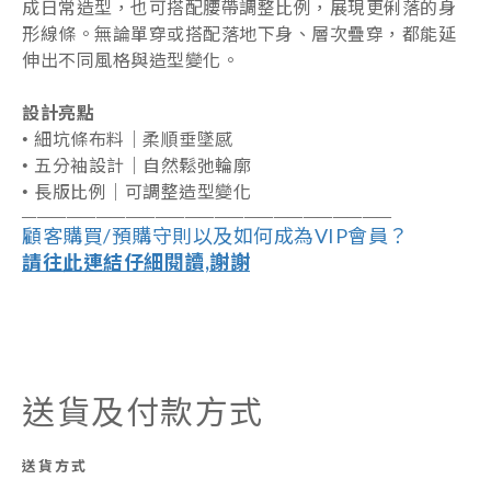
成日常造型，也可搭配腰帶調整比例，展現更俐落的身
形線條。無論單穿或搭配落地下身、層次疊穿，都能延
伸出不同風格與造型變化。
設計亮點
•
細坑條布料｜柔順垂墜感
•
五分袖設計｜自然鬆弛輪廓
•
長版比例｜可調整造型變化
――――――――――――――――――
―
―――
―
――
顧客購買/預購守則以及如何成為VIP會員？
請往此連結仔細閱讀,謝謝
送貨及付款方式
送貨方式