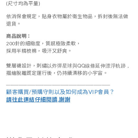
(尺寸均為平量)
依消保會規定，貼身衣物屬於衛生物品，拆封後無法做
退貨。
商品說明：
200針的細緻度，
質感極致柔軟，
採用半精梳棉，吸汗又舒爽。
以炸彈星球與QQ線條延伸漂浮軌跡，
雙層襪設計，刺繡
描繪脫離既定運行後，仍持續漂移的小宇宙。
――――――――――――――――――
―
―――
―
――
顧客購買/預購守則以及如何成為VIP會員？
請往此連結仔細閱讀,謝謝