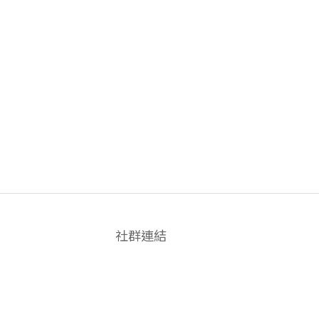
社群連結
FACEBOOK
INSTAGRAM
LINE