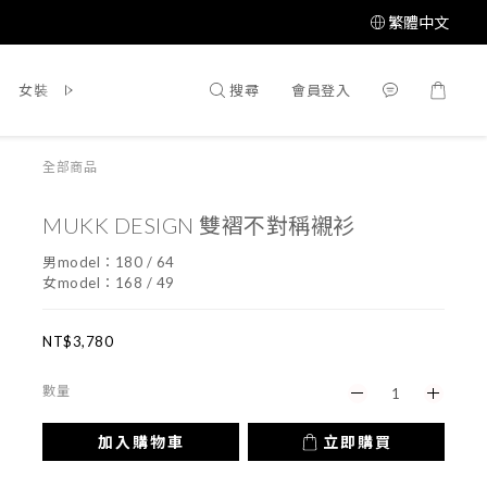
繁體中文
搜尋
會員登入
女裝
鞋 / 靴
飾品配件
所有商品
全部商品
MUKK DESIGN 雙褶不對稱襯衫
男model：180 / 64
女model：168 / 49
NT$3,780
數量
加入購物車
立即購買