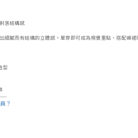
 俐落結構感
出細膩而有結構的立體感。單穿即可成為視覺重點，搭配褲裙
造型
條
――
會員？