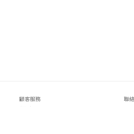
顧客服務
聯
聯絡我們
時間 / 
退換貨政策
中山門
隱私權政策
新光三越
運送政策
統一 D