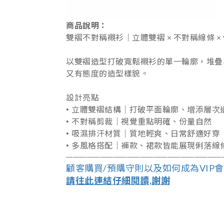
商品說明：
雙褶不對稱襯衫｜立體雙褶 × 不對稱線條 ×
以雙褶造型打破寬鬆襯衫的單一輪廓，堆疊
又有態度的造型樣貌。
設計亮點
•
立體雙褶結構｜打破平面輪廓、增添層次
•
不對稱剪裁｜視覺重點明確、份量自然
•
吸濕排汗材質｜質地輕爽、日常舒適好穿
•
多風格搭配｜褲款、裙款皆能展現俐落線
――――――――――――――――――
―
―――
―
顧客購買/預購守則以及如何成為VIP
請往此連結仔細閱讀,謝謝