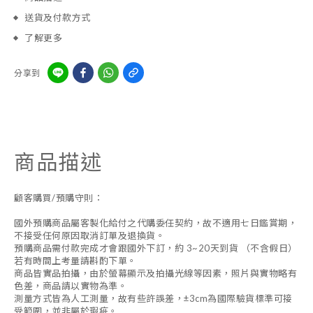
送貨及付款方式
了解更多
分享到
商品描述
顧客購買/預購守則：
國外預購商品屬客製化給付之代購委任契約，故不適用七日鑑賞期，
不接受任何原因取消訂單及退換貨。
預購商品需付款完成才會跟國外下訂，約 3~20天到貨 （不含假日）
若有時間上考量請斟酌下單。
商品皆實品拍攝，由於螢幕顯示及拍攝光線等因素，照片與實物略有
色差，商品請以實物為準。
測量方式皆為人工測量，故有些許誤差，±3cm為國際驗貨標準可接
受範圍，並非屬於瑕疵。