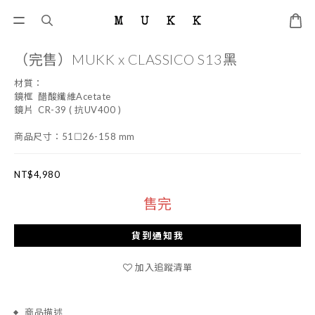
（完售）MUKK x CLASSICO S13黑
材質：
鏡框  醋酸纖維Acetate
鏡片  CR-39 ( 抗UV400 ) 
商品尺寸：51☐26-158 mm
NT$4,980
售完
貨到通知我
加入追蹤清單
商品描述