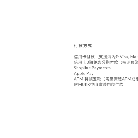
付款方式
信用卡付款（支援海內外Visa, Master,
信用卡3期免息分期付款（需消費滿
Shopline Payments
Apple Pay
ATM 轉帳匯款（需至實體ATM或網
限MUKK中山實體門市付款