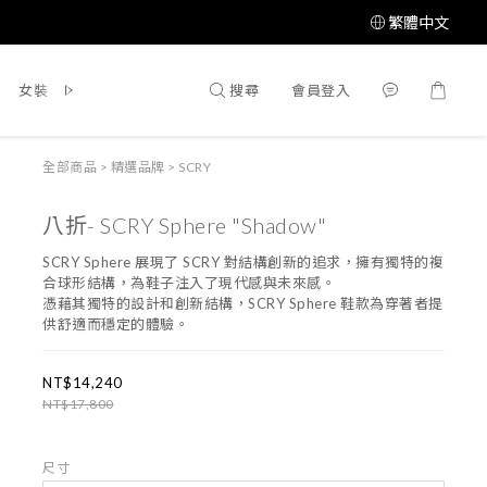
繁體中文
搜尋
會員登入
女裝
鞋 / 靴
飾品配件
所有商品
全部商品
>
精選品牌
>
SCRY
八折- SCRY Sphere "Shadow"
SCRY Sphere 展現了 SCRY 對結構創新的追求，擁有獨特的複
合球形結構，為鞋子注入了現代感與未來感。
憑藉其獨特的設計和創新結構，SCRY Sphere 鞋款為穿著者提
供舒適而穩定的體驗。
NT$14,240
NT$17,800
尺寸