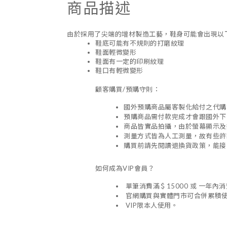
商品描述
由於採用了尖端的增材製造工藝，鞋身可能會出現以
鞋底可能有不規則的打磨紋理
鞋面輕微變形
鞋面有一定的印刷紋理
鞋口有輕微變形
顧客購買/預購守則：
國外預購商品屬客製化給付之代購
預購商品需付款完成才會跟國外下訂
商品皆實品拍攝，由於螢幕顯示及
測量方式皆為人工測量，故有些許
購買前請先閱讀退換貨政策，能接
如何成為VIP會員？
單筆消費滿＄15000 或 一年內消
官網購買與實體門市可合併累積
VIP
限本人使用。