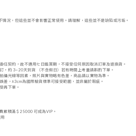
下情況，但這些並不會影響正常使用。請理解，這些並不是缺陷或污垢。
委任契約，故不適用七日鑑賞期，不接受任何原因取消訂單及退換貨。
，約 3~20天到貨 （不含假日）若有時間上考量請斟酌下單。
拍攝光線等因素，照片與實物略有色差，商品請以實物為準。
誤差，±3cm為國際驗貨標準可接受範圍，並非屬於瑕疵。
受再下單。
費累積滿＄25000 可成為VIP。
使用