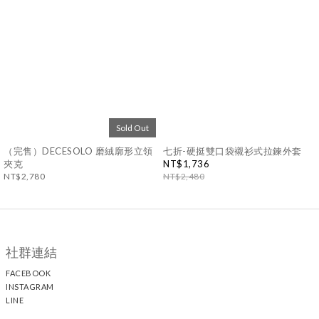
Sold Out
（完售）DECESOLO 磨絨廓形立領
七折-硬挺雙口袋襯衫式拉鍊外套
夾克
NT$1,736
NT$2,780
NT$2,480
社群連結
FACEBOOK
INSTAGRAM
LINE