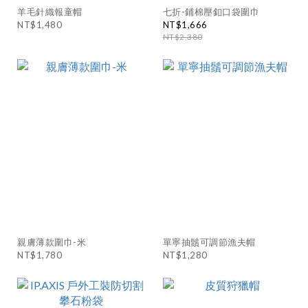
羊毛針織報童帽
七折-鋪棉壓釦口袋圍巾
NT$1,480
NT$1,666
NT$2,380
親膚薄款圍巾-米
單寧抽鬚可調節漁夫帽
NT$1,780
NT$1,280