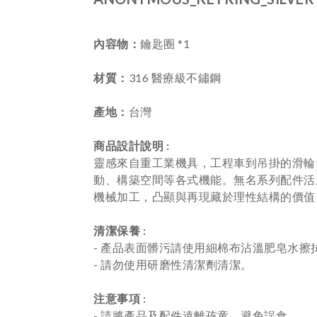
內容物
：
鑰匙圈 *1
材質
：
316 醫療級不鏽鋼
產地
：
台灣
商品設計說明 :
靈感來自重工業機具，工程車到吊掛的滑輪
動、構築空間等各式機能。無名系列配件活
機械加工，凸顯與再現藏於理性結構的價值
清潔保養 :
- 產品表面髒污請使用細棉布沾溫肥皂水擦
- 請勿使用研磨性清潔劑清潔。
注意事項 :
- 請將產品及配件遠離孩童，避免誤食。