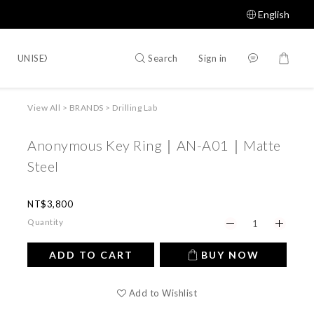
English
Search
Sign in
UNISEX
WOMEN
SHOES
ACCESSORIES
Shop All
View All
>
BRANDS
>
Drilling Lab
Anonymous Key Ring｜AN-A01｜Matte
Steel
NT$3,800
Quantity
ADD TO CART
BUY NOW
Add to Wishlist