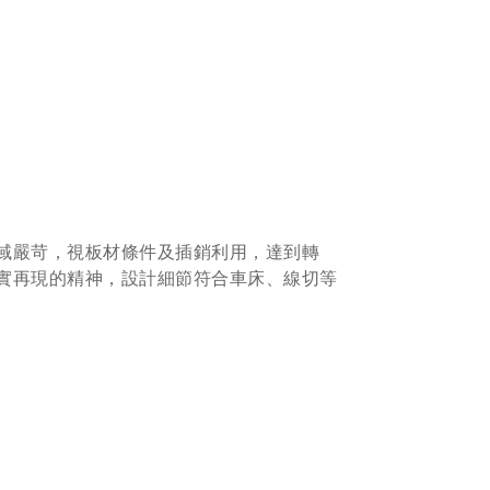
域嚴苛，視板材條件及插銷利用，達到轉
實再現的精神，設計細節符合車床、線切等