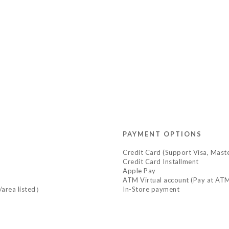
PAYMENT OPTIONS
Credit Card (Support Visa, Mast
Credit Card Installment
Apple Pay
ATM Virtual account (Pay at ATM
y/area listed）
In-Store payment