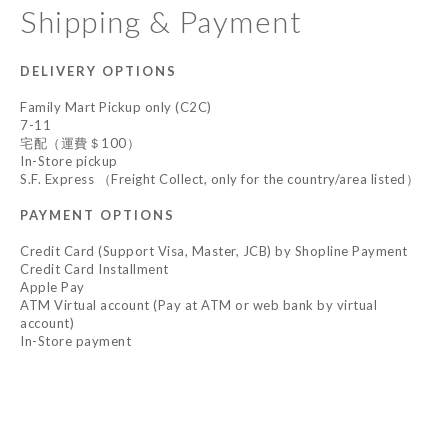
Shipping & Payment
DELIVERY OPTIONS
Family Mart Pickup only (C2C)
7-11
宅配（運費＄100）
In-Store pickup
S.F. Express （Freight Collect, only for the country/area listed）
PAYMENT OPTIONS
Credit Card (Support Visa, Master, JCB) by Shopline Payment
Credit Card Installment
Apple Pay
ATM Virtual account (Pay at ATM or web bank by virtual
account)
In-Store payment