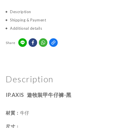
Description
Shipping & Payment
Additional details
Share
Description
IP.AXIS 遊牧裝甲牛仔褲-黑
材質：
牛仔
尺寸
：