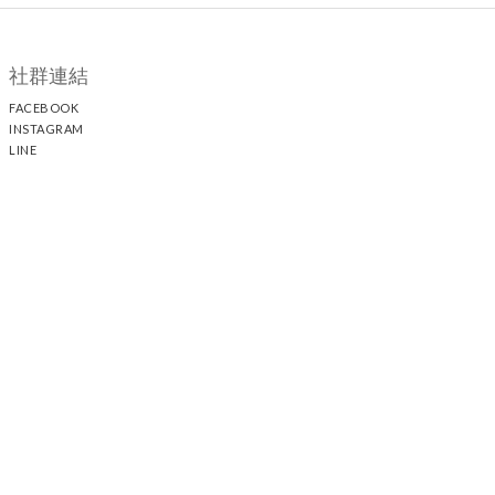
社群連結
FACEBOOK
INSTAGRAM
LINE
顧客服務
聯絡我們
退換貨政策
隱私權政策
運送政策
聯絡我們
時間 / 13:00 - 21:30 電話 / +886 2 25117005
44
21-1
中山門市 / 台北市中山區中山北路二段
巷
號