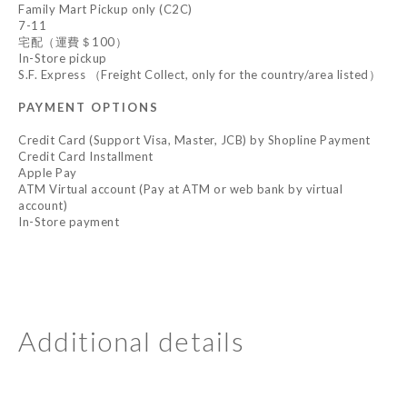
Family Mart Pickup only (C2C)
7-11
宅配（運費＄100）
In-Store pickup
S.F. Express （Freight Collect, only for the country/area listed）
PAYMENT OPTIONS
Credit Card (Support Visa, Master, JCB) by Shopline Payment
Credit Card Installment
Apple Pay
ATM Virtual account (Pay at ATM or web bank by virtual
account)
In-Store payment
Additional details