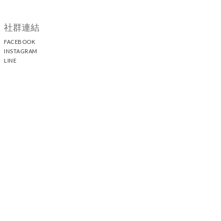
社群連結
FACEBOOK
INSTAGRAM
LINE
顧客服務
聯絡我們
退換貨政策
隱私權政策
運送政策
聯絡我們
時間 / 13:00 - 21:30 電話 / +886 2 25117005
44
21-1
中山門市 / 台北市中山區中山北路二段
巷
號