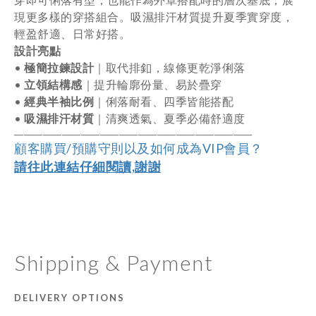
現
更多
樣
的
穿
搭
組合。
吸濕
排汗
材質
提升
夏季
實
穿
度，
輕盈
舒適、
日常
好
搭。
設計
亮
點
•
極
簡
拉鍊
設計
｜
取代
排
釦，
線條
更
乾淨俐落
•
立
領
結構
感
｜
提升
輪廓
份量、
易於
疊
穿
•
經典
半袖
比例
｜
俐落
耐
看、
四季
皆
能
搭配
•
吸濕
排汗
材質
｜
清爽
透氣、
夏季
必備
舒適
度
――――――――――――――――――
―
―――
―
――
顧客購買/預購守則以及如何成為VIP會員？
請往此連結仔細閱讀,謝謝
Shipping & Payment
DELIVERY OPTIONS