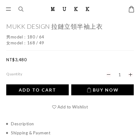
MUKK DESIGN 拉鏈立領半袖上衣
男model：180 / 64
女model：168 / 49
NT$3,480
Quantity
ADD TO CART
BUY NOW
Add to Wishlist
Description
Shipping & Payment