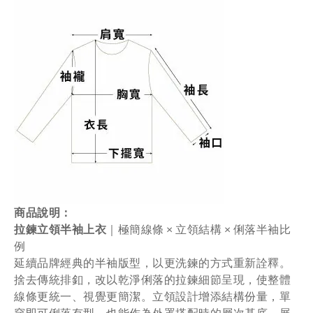
商品說明：
拉鍊
立
領
半袖
上衣
｜
極
簡
線條 ×
立
領
結構 ×
俐落
半袖
比
例
延續
品牌
經典
的
半袖
版
型，
以
更
洗
鍊
的
方式
重新
詮釋。
捨去
傳統
排
釦，
改以
乾淨俐落
的
拉鍊
細節
呈現，
使
整體
線條
更
統一、
視覺
更
簡潔。
立
領
設計
增添
結構
份量，
單
穿
即可
俐落
有
型，
也能
作為
外
罩
搭配
時
的
層次
基底，
展