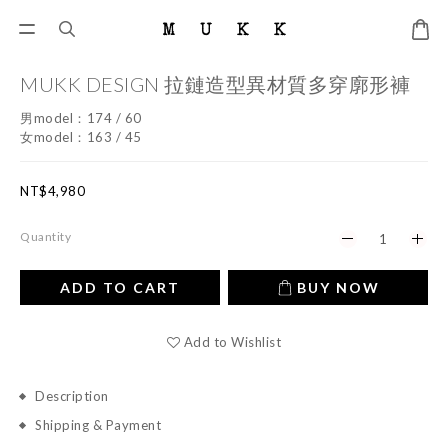
MUKK DESIGN 拉鏈造型異材質多穿廓形褲
男model：174 / 60
女model：163 / 45
NT$4,980
Quantity
ADD TO CART
BUY NOW
Add to Wishlist
Description
Shipping & Payment