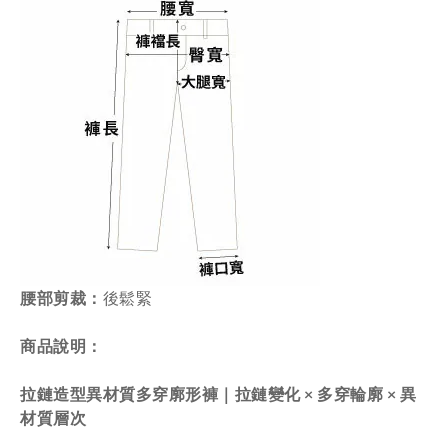
腰部剪裁
：
後
鬆緊
商品說明：
拉鏈造型異材質多穿廓形褲｜拉鏈變化 × 多穿輪廓 × 異
材質層次