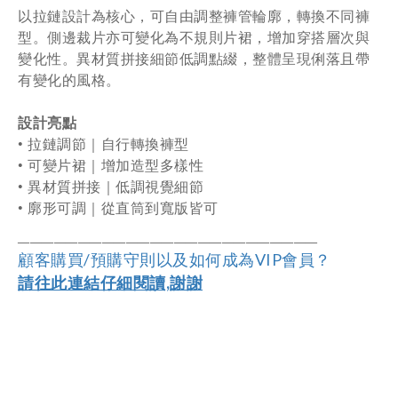
以拉鏈設計為核心，可自由調整褲管輪廓，轉換不同褲
型。側邊裁片亦可變化為不規則片裙，增加穿搭層次與
變化性。異材質拼接細節低調點綴，整體呈現俐落且帶
有變化的風格。
設計亮點
•
拉鏈調節｜自行轉換褲型
•
可變片裙｜增加造型多樣性
•
異材質拼接｜低調視覺細節
•
廓形可調｜從直筒到寬版皆可
――――――――――――――――――
―
―――
―
――
顧客購買/預購守則以及如何成為VIP會員？
請往此連結仔細閱讀,謝謝