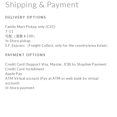
Shipping & Payment
DELIVERY OPTIONS
Family Mart Pickup only (C2C)
7-11
宅配（運費＄100）
In-Store pickup
S.F. Express （Freight Collect, only for the country/area listed）
PAYMENT OPTIONS
Credit Card (Support Visa, Master, JCB) by Shopline Payment
Credit Card Installment
Apple Pay
ATM Virtual account (Pay at ATM or web bank by virtual
account)
In-Store payment