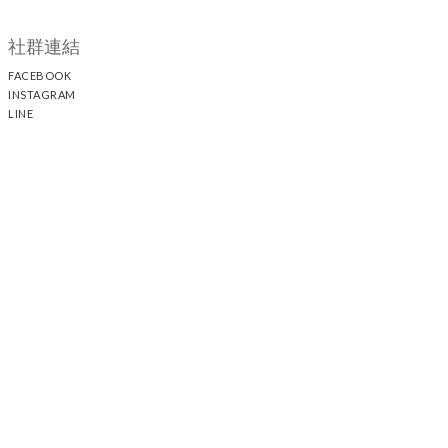
社群連結
FACEBOOK
INSTAGRAM
LINE
顧客服務
聯絡我們
退換貨政策
隱私權政策
運送政策
聯絡我們
時間 / 13:00 - 21:30 電話 / +886 2 25117005
44
21-1
中山門市 / 台北市中山區中山北路二段
巷
號
新光三越 A11 /
台北市信義區松壽路11號 2F