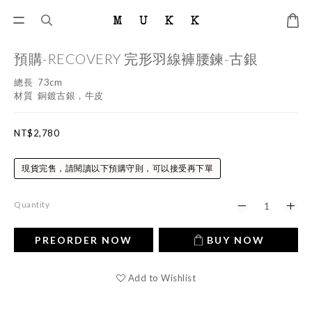
預購-RECOVERY 完形羽線褲腰鍊-古銀
總長  73cm
材質  銅鍍古銀，牛皮
NT$2,780
現貨完售，請閱讀以下預購守則，可以接受再下單
Quantity
PREORDER NOW
BUY NOW
Add to Wishlist