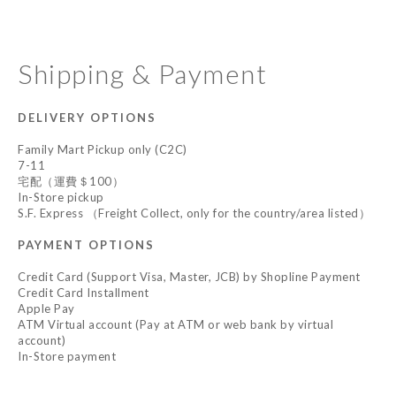
Shipping & Payment
DELIVERY OPTIONS
Family Mart Pickup only (C2C)
7-11
宅配（運費＄100）
In-Store pickup
S.F. Express （Freight Collect, only for the country/area listed）
PAYMENT OPTIONS
Credit Card (Support Visa, Master, JCB) by Shopline Payment
Credit Card Installment
Apple Pay
ATM Virtual account (Pay at ATM or web bank by virtual
account)
In-Store payment