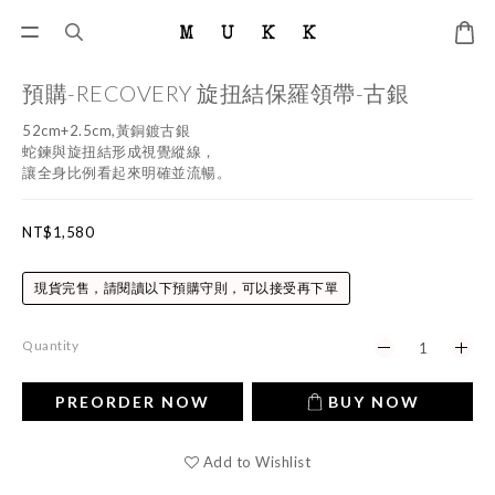
預購-RECOVERY 旋扭結保羅領帶-古銀
52cm+2.5cm,黃銅鍍古銀
蛇鍊與旋扭結形成視覺縱線，
讓全身比例看起來明確並流暢。
NT$1,580
現貨完售，請閱讀以下預購守則，可以接受再下單
Quantity
PREORDER NOW
BUY NOW
Add to Wishlist