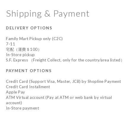
Shipping & Payment
DELIVERY OPTIONS
Family Mart Pickup only (C2C)
7-11
宅配（運費＄100）
In-Store pickup
S.F. Express （Freight Collect, only for the country/area listed）
PAYMENT OPTIONS
Credit Card (Support Visa, Master, JCB) by Shopline Payment
Credit Card Installment
Apple Pay
ATM Virtual account (Pay at ATM or web bank by virtual
account)
In-Store payment