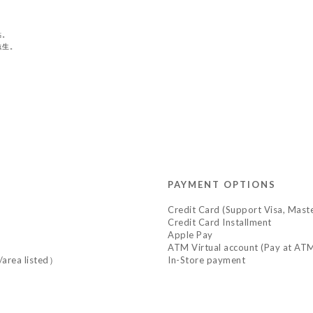
。
點。
滋生。
。
PAYMENT OPTIONS
Credit Card (Support Visa, Mast
Credit Card Installment
Apple Pay
ATM Virtual account (Pay at ATM
y/area listed）
In-Store payment