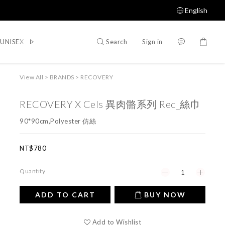
English
Search
Sign in
UNISEX
WOMEN
SHOES
ACCESSORIES
Shop All
View All
>
BRANDS
>
RECOVERY
RECOVERY X Cels 異肉骼系列 Rec_絲巾
90*90cm,Polyester 仿絲
NT$780
Quantity
ADD TO CART
BUY NOW
Add to Wishlist